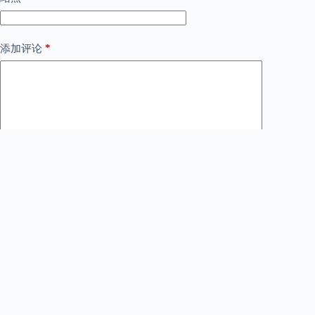
*
添加评论
将我的姓名、电子邮件和网站保存在此浏览器中，以
便下次发表评论时使用。
发表评论
版权所有皇马粉丝中文站©2025年版权所有