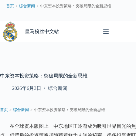
中
首页
>
综合新闻
>
中东资本投资策略：突破局限的全新思维
东
资
本
跳
投
过
皇马粉丝中文站
资
内
策
容
略
：
突
破
局
中东资本投资策略：突破局限的全新思维
限
的
2026年6月3日
综合新闻
全
新
思
首页
>
综合新闻
>
中东资本投资策略：突破局限的全新思维
维
–
皇
在全球资本版图上，中东地区正逐渐成为吸引世界目光的焦
马
点，但背后的投资策略却隐藏着鲜为人知的秘密。很多投资者盯
粉