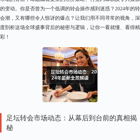
马
的变动。你是否曾为一个低调的转会操作感到迷惑？2024年的转
粉
丝
会潮，又有哪些令人惊讶的爆点？让我们用不同寻常的视角，深
中
度剖析这场全球盛事背后的秘密与逻辑，让你一看就懂、看得精
文
站
彩！
足坛转会市场动态：从幕后到台前的真相揭
秘