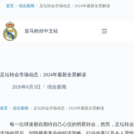
足
首页
>
综合新闻
>
足坛转会市场动态：2024年最新全景解读
坛
转
会
跳
市
过
皇马粉丝中文站
场
内
动
容
态
：
2
0
2
足坛转会市场动态：2024年最新全景解读
4
年
最
2026年6月3日
综合新闻
新
全
景
首页
>
综合新闻
>
足坛转会市场动态：2024年最新全景解读
解
读
–
每一位球迷都在期待自己心仪的明星转会，然而，足坛转会
皇
市场的背后，却隐藏着复杂的经济策略、行业内幕以及令人震惊