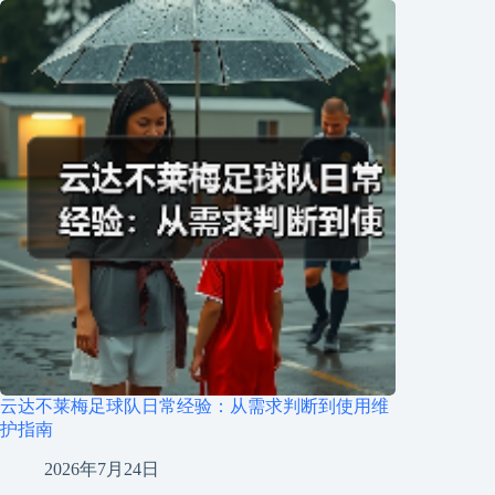
云达不莱梅足球队日常经验：从需求判断到使用维
护指南
2026年7月24日