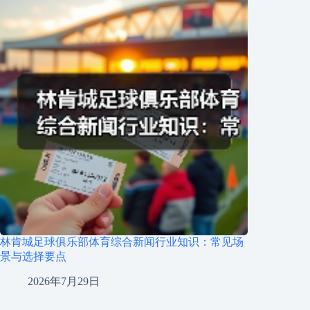
林肯城足球俱乐部体育综合新闻行业知识：常见场
景与选择要点
2026年7月29日