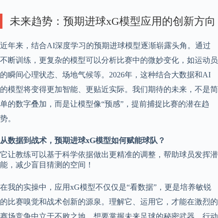
未来趋势：预期进球xG模型应用的创新方向
近年来，结合AI深度学习的预期进球模型逐渐崭露头角。通过
不断训练，更复杂的模型可以分析比赛中的微妙变化，如运动员
的瞬间心理状态、场地气候等。2026年，这种结合大数据和AI
的模型将变得更加智能、更贴近实际。我们期待的未来，不是简
单的数字叠加，而是让模型像“预感”，提前捕捉比赛的潜在趋
势。
从数据到战术，预期进球xG模型如何赋能球队？
它让教练可以基于科学依据做出更精准的调整，帮助球员发挥潜
能，减少盲目猜测的空间！
在我的实操中，应用xG模型不仅仅是“看数据”，更是培养敏锐
的比赛嗅觉和战术创新的源泉。理解它、运用它，才能在激烈的
赛场竞争中立于不败之地。想要掌握未来足球的秘密武器，行动