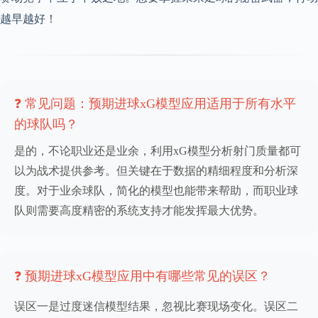
越早越好！
❓ 常见问题：预期进球xG模型应用适用于所有水平
的球队吗？
是的，不论职业还是业余，利用xG模型分析射门质量都可
以为战术提供参考。但关键在于数据的精细程度和分析深
度。对于业余球队，简化的模型也能带来帮助，而职业球
队则需要高度精密的系统支持才能发挥最大优势。
❓ 预期进球xG模型应用中有哪些常见的误区？
误区一是过度迷信模型结果，忽视比赛现场变化。误区二