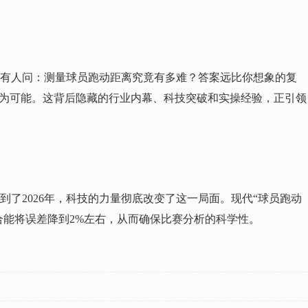
有人问：测量球员跑动距离究竟有多难？答案远比你想象的复
成为可能。这背后隐藏的行业内幕、科技突破和实操经验，正引领
了2026年，科技的力量彻底改变了这一局面。现代“球员跑动
合能将误差降到2%左右，从而确保比赛分析的科学性。