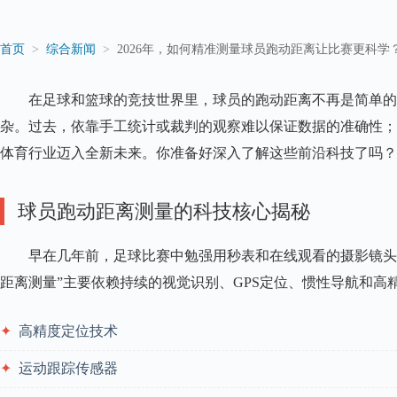
科
学
？
首页
>
综合新闻
>
2026年，如何精准测量球员跑动距离让比赛更科学
–
皇
马
在足球和篮球的竞技世界里，球员的跑动距离不再是简单的
粉
杂。过去，依靠手工统计或裁判的观察难以保证数据的准确性；
丝
体育行业迈入全新未来。你准备好深入了解这些前沿科技了吗？
中
文
站
球员跑动距离测量的科技核心揭秘
早在几年前，足球比赛中勉强用秒表和在线观看的摄影镜头
距离测量”主要依赖持续的视觉识别、GPS定位、惯性导航和
✦
高精度定位技术
✦
运动跟踪传感器