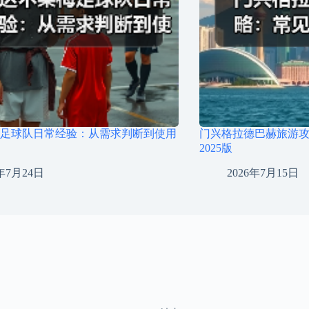
梅足球队日常经验：从需求判断到使用
门兴格拉德巴赫旅游
2025版
6年7月24日
2026年7月15日