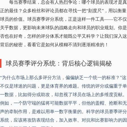
标
每当赛季结束，总会有人热烈争论：哪个球员的表现才是真
准
正的最佳？众多粉丝和评论员都在寻找一把“刻度尺”，用以衡量
–
皇
球员的价值。球员赛季评分系统，正是这样一件工具——它不仅
马
关乎数据，更影响未来球队的战略走向和球员的职业规划。你是
粉
丝
否也在好奇，怎样的评分体系才能既公平又科学？让我们深入这
中
背后的秘密，看看它是如何从模糊不清到逐渐精准的！
文
站
球员赛季评分系统：背后核心逻辑揭秘
“为什么市场上那么多评分方法，偏偏缺乏一个统一的标准？”这
不仅是球迷的问题，更是体育界的难题。传统的评分或偏重于单
一数据，比如得分或助攻，却忽视了球员在场上的多维度贡献。
例如，一个防守端的猛将可能数据平平，但他的盖帽、抢断和无
声的牵制作用，是难以用单一数字衡量的。科学的球员赛季评分
系统，应该将攻防表现结合，加入效率、对抗和比赛影响力的因