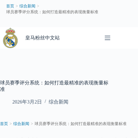
球
首页
>
综合新闻
>
员
球员赛季评分系统：如何打造最精准的表现衡量标准
赛
季
评
跳
分
过
皇马粉丝中文站
系
内
统
容
：
如
何
打
造
球员赛季评分系统：如何打造最精准的表现衡量标
最
准
精
准
2026年3月2日
综合新闻
的
表
现
首页
>
综合新闻
>
球员赛季评分系统：如何打造最精准的表现衡量标准
衡
量