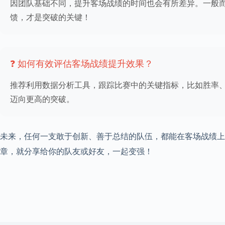
因团队基础不同，提升客场战绩的时间也会有所差异。一般而
馈，才是突破的关键！
❓ 如何有效评估客场战绩提升效果？
推荐利用数据分析工具，跟踪比赛中的关键指标，比如胜率
迈向更高的突破。
未来，任何一支敢于创新、善于总结的队伍，都能在客场战绩上
章，就分享给你的队友或好友，一起变强！