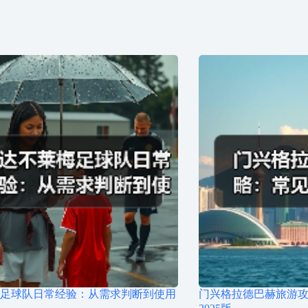
梅足球队日常经验：从需求判断到使用
门兴格拉德巴赫旅游