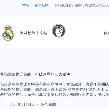
客
首页
>
综合新闻
>
客场战绩提升策略：打破迷思的三大
场
战
绩
跳
提
过
升
内
皇马粉丝中文站
首
策
容
略
：
打
破
迷
思
的
三
客场战绩提升策略：打破迷思的三大秘诀
大
秘
无论是在体育比赛中还是商业竞争中，客场战绩一直是衡量团队
诀
系统性的提升策略。如果你一直困惑为何“在外作战”总打不出
–
谈空洞的技巧，而是用真实案例和鲜为人知的行业内幕，揭示提升
皇
马
2026年2月14日
综合新闻
粉