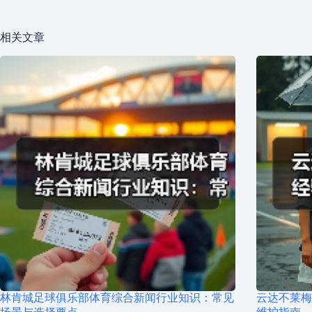
相关文章
林肯城足球俱乐部体育综合新闻行业知识：常见
云达不莱