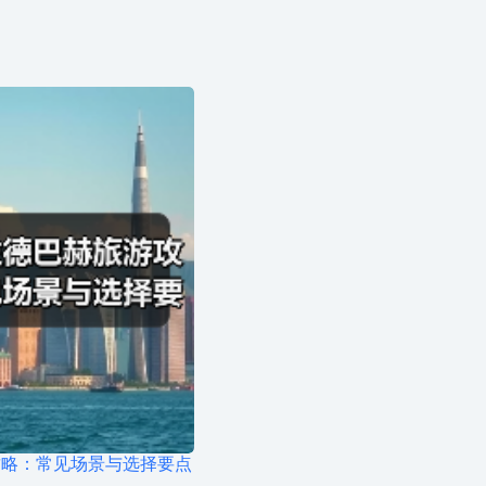
攻略：常见场景与选择要点