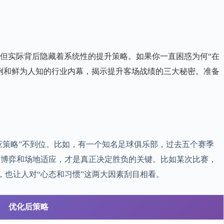
但实际背后隐藏着系统性的提升策略。如果你一直困惑为何“在
例和鲜为人知的行业内幕，揭示提升客场战绩的三大秘密。准备
应策略”不到位。比如，有一个知名足球俱乐部，过去五个赛季
心理博弈和场地适应，才是真正决定胜负的关键。比如某次比赛，
，也让人对“心态和习惯”这两大因素刮目相看。
优化后策略