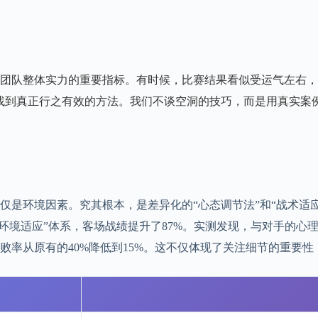
团队整体实力的重要指标。有时候，比赛结果看似受运气左右，
找到真正行之有效的方法。我们不谈空洞的技巧，而是用真实案
仅是环境因素。究其根本，是差异化的“心态调节法”和“战术适
+环境适应”体系，客场战绩提升了87%。实测发现，与对手的
败率从原有的40%降低到15%。这不仅体现了关注细节的重要性