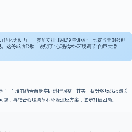
力转化为动力——赛前安排“模拟逆境训练”，比赛当天则鼓励
见。这份成功经验，说明了“心理战术+环境调节”的巨大潜
案例”，而没有结合自身实际进行调整。其实，提升客场战绩最关
性问题，再结合心理调节和环境适应方案，逐步打破困局。