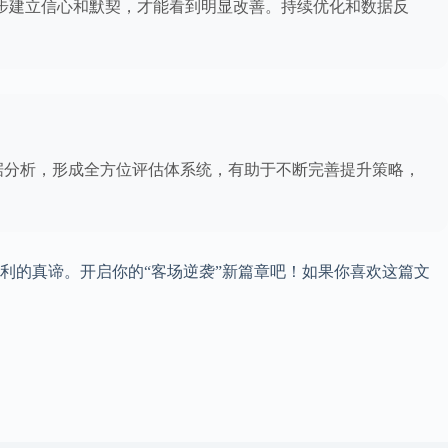
逐步建立信心和默契，才能看到明显改善。持续优化和数据反
据分析，形成全方位评估体系统，有助于不断完善提升策略，
利的真谛。开启你的“客场逆袭”新篇章吧！如果你喜欢这篇文