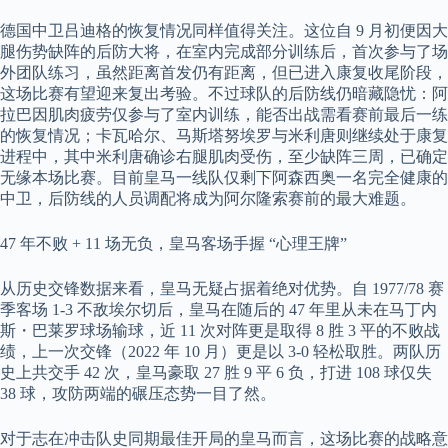
德国中卫吕迪格的恢复情况同样值得关注。这位自 9 月初便因大
腿伤势缺阵的后防大将，在室内完成部分训练后，首次参与了场
外团队练习，虽然距离首发仍有距离，但已进入康复收尾阶段，
这场比赛有望迎来复出考验。不过球队的后防线仍暗藏隐忧：阿
拉巴因肌肉疲劳仅参与了室内训练，能否出战需看赛前最后一练
的恢复情况；卡瓦哈尔、马斯塔努埃罗与米利唐则继续处于康复
进程中，其中米利唐确诊右腿肌肉受伤，至少缺阵三周，已确定
无缘本场比赛。目前皇马一线队仅剩下阿森西奥一名完全健康的
中卫，后防线的人员调配将成为阿尔隆索赛前的最大难题。​
47 年不败 + 11 场无负，皇马客场手握 “心理王牌”​
从历史交锋数据来看，皇马无疑占据着绝对优势。自 1977/78 赛
季客场 1-3 不敌埃尔切后，皇马在随后的 47 年里从未在马丁内
斯・巴莱罗球场输球，近 11 次对阵更是取得 8 胜 3 平的不败战
绩，上一次交锋（2022 年 10 月）更是以 3-0 轻松取胜。两队历
史上共交手 42 次，皇马豪取 27 胜 9 平 6 负，打进 108 球仅失
38 球，攻防两端的碾压态势一目了然。​
对于志在冲击队史同期最佳开局的皇马而言，这场比赛的战略意