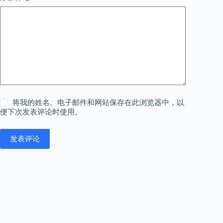
将我的姓名、电子邮件和网站保存在此浏览器中，以
便下次发表评论时使用。
发表评论