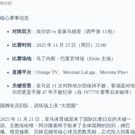
埃尔切
4
7
年
核心赛事信息​
不
败
对阵双方
：埃尔切 vs 皇家马德里（西甲第 13 轮）​
，
西
比赛时间
：2025 年 11 月 23 日（周日）21:00​
甲
第
比赛场地
：马丁内斯・巴莱罗球场（Elche 主场）​
1
3
轮
直播平台
：Orange TV、Movistar LaLiga、Movistar Plus+​
战
埃
关键背景
：皇马近 11 次对阵埃尔切保持不败，客场面对埃
尔
尔切更是手握 47 年不败纪录（自 1977/78 赛季后未输球）​
切
–
国脚全员归队，训练场上演 “大团圆”​
皇
马
2025 年 11 月 21 日，皇马体育城迎来了国际比赛日后的关键一
粉
训。主教练哈维・阿尔隆索终于盼来了全体国脚的回归，姆巴
丝
佩、维尼修斯、贝林厄姆等核心球员悉数亮相，正式投入到客场
中