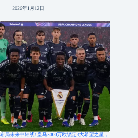
2026年1月12日
布局未来中轴线! 皇马3000万欧锁定3大希望之星，