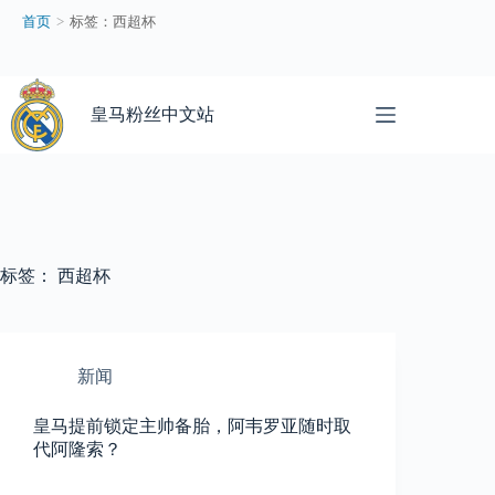
西
首页
>
标签：西超杯
超
杯
–
跳
皇
过
皇马粉丝中文站
马
内
粉
容
丝
中
文
站
标签：
西超杯
新闻
皇马提前锁定主帅备胎，阿韦罗亚随时取
代阿隆索？