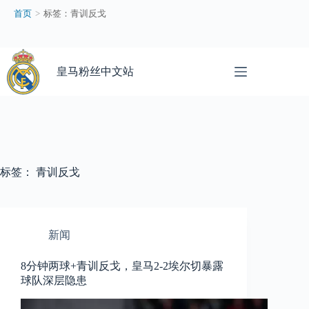
青
首页
>
标签：青训反戈
训
反
戈
跳
–
过
皇马粉丝中文站
皇
内
马
容
粉
丝
中
文
站
标签：
青训反戈
新闻
8分钟两球+青训反戈，皇马2-2埃尔切暴露
球队深层隐患