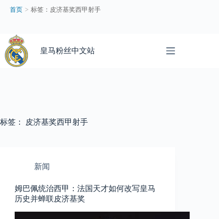
皮
首页
>
标签：皮济基奖西甲射手
济
基
奖
跳
西
过
皇马粉丝中文站
甲
内
射
容
手
–
皇
马
粉
标签：
皮济基奖西甲射手
丝
中
文
站
新闻
姆巴佩统治西甲：法国天才如何改写皇马
历史并蝉联皮济基奖