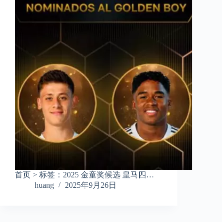
站
首页 > 标签：2025 金童奖候选 皇马四…
huang
2025年9月26日