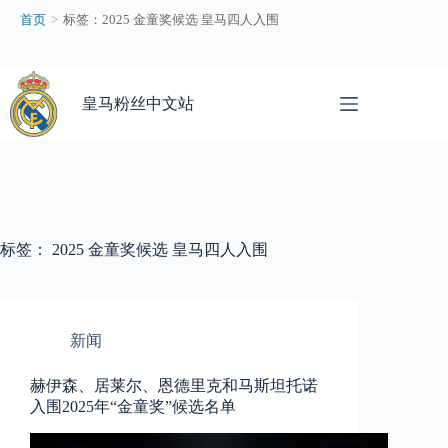
2
首页
>
标签：2025 金童奖候选 皇马四人入围
0
2
5
跳
金
过
童
皇马粉丝中文站
内
奖
容
候
选
皇
马
四
人
标签：
2025 金童奖候选 皇马四人入围
入
围
–
皇
新闻
马
粉
赫伊森、居莱尔、恩德里克和马斯坦托诺
丝
入围2025年“金童奖”候选名单
中
文